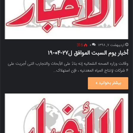
اردیبهشت ۷, ۱۳۹۸
۰
316
أخبار یوم السبت الموافق ل۲۷-۰۴-۱۹
وقالت وزاره الصحه الشمالیه إنه بناءً على الأبحاث والتجارب التی أجریت على
۴ شرکات لإنتاج المیاه المعدنیه ، فإن استهلاک…
بیشتر بخوانید »