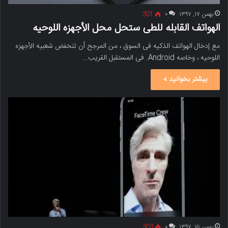
بهمن ۱۷, ۱۳۹۷
۰
301
الهواتف القابله للطی ستحل محل الأجهزه اللوحیه
مع إدخال الهواتف الذکیه فی السوق ، من المرجح أن تنخفض شعبیه الأجهزه
اللوحیه ، وخاصه Android. فی المستقبل القریب…
بیشتر بخوانید »
بهمن ۱۵, ۱۳۹۷
۰
303