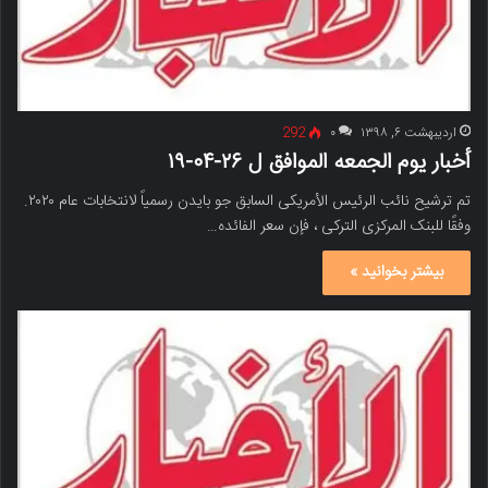
اردیبهشت ۶, ۱۳۹۸
۰
292
أخبار یوم الجمعه الموافق ل ۲۶-۰۴-۱۹
تم ترشیح نائب الرئیس الأمریکی السابق جو بایدن رسمیاً لانتخابات عام ۲۰۲۰.
وفقًا للبنک المرکزی الترکی ، فإن سعر الفائده…
بیشتر بخوانید »