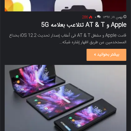
بهمن ۱۸, ۱۳۹۷
۰
286
Apple و AT & T تتلاعب بعلامه 5G
قامت Apple و مشغل AT & T فی أعقاب إصدار تحدیث iOS 12.2 بخداع
المستخدمین عن طریق اظهار إشاره شبکه…
بیشتر بخوانید »