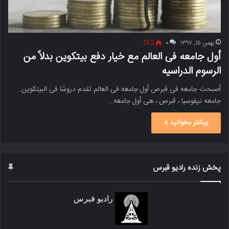
بهمن ۱۵, ۱۳۹۷
۰
512
أول جامعه فی العالم مع خیار دفع بیتکوین بدلاً من
الرسوم الدراسیه
أصبحت جامعه فی قبرص أول جامعه فی العالم تقدم دروسًا فی البیتکوین.
جامعه نیقوسیا ، قبرص ، هی أول جامعه…
بیشتر بخوانید »
پخش زنده رادیو قبرس
رادیو قبرس