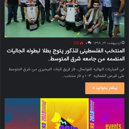
اردیبهشت ۲۶, ۱۳۹۸
۰
330
المنتخب الفلسطینی للذکور یتوج بطلا لبطوله الجالیات
المنضمه من جامعه شرق المتوسط.
فی المباریات النهائیه للفوتسال ، فاز فریق البنات النیجیری من شرق المتوسط ​​
على قبرص الشمالیه ۳- ۱ و فاز منتخب…
بیشتر بخوانید »