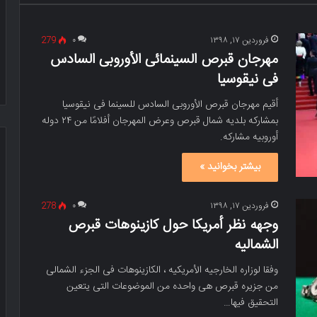
فروردین ۱۷, ۱۳۹۸
۰
279
مهرجان قبرص السینمائی الأوروبی السادس
فی نیقوسیا
أقیم مهرجان قبرص الأوروبی السادس للسینما فی نیقوسیا
بمشارکه بلدیه شمال قبرص وعرض المهرجان أفلامًا من ۲۴ دوله
أوروبیه مشارکه.
بیشتر بخوانید »
فروردین ۱۷, ۱۳۹۸
۰
278
وجهه نظر أمریکا حول کازینوهات قبرص
الشمالیه
وفقا لوزاره الخارجیه الأمریکیه ، الکازینوهات فی الجزء الشمالی
من جزیره قبرص هی واحده من الموضوعات التی یتعین
التحقیق فیها…