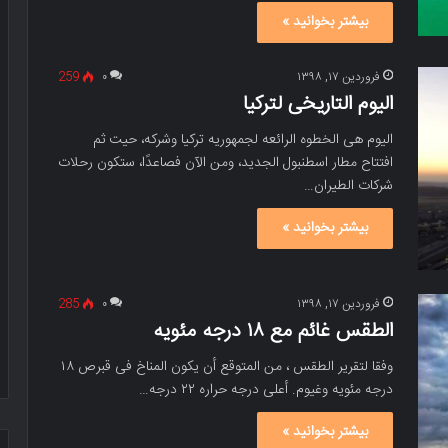
بیشتر بخوانید »
فروردین ۱۷, ۱۳۹۸
۰
259
الیوم التاریخی لترکیا
الیوم هی الخطوه الرائعه لجمهوریه ترکیا وشرکه، حیت ثم
افتتاح مطار اسطنبول الجدید، ومن الآن فصاعدًا، ستکون رحلات
شرکات الطیران…
بیشتر بخوانید »
فروردین ۱۷, ۱۳۹۸
۰
285
الطقس غائم مع ۱۸ درجه مئویه
وفقا لتقریر الطقس ، من المتوقع أن یکون المناخ فی قبرص ۱۸
درجه مئویه وغیوم. أعلى درجه حراره ۲۲ درجه…
بیشتر بخوانید »