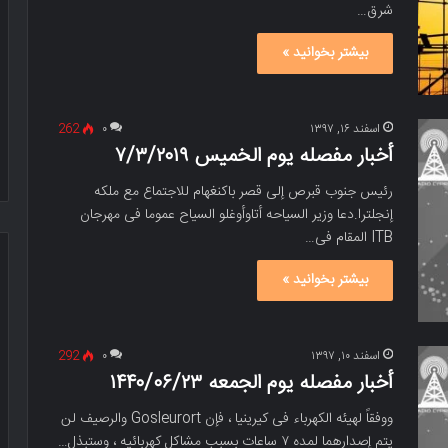
شرق…
بیشتر بخوانید »
اسفند ۱۶, ۱۳۹۷
۰
262
أخبار مفصله یوم الخمیس‬‬‬‬‬ ۷/۳/۲۰۱۹
رئیس جنوب قبرص إلى قصر باکنغهام للاجتماع مع ملکه
إنجلترا.دعا وزیر السیاحه أتاوأوغلو السیاح عموما فی مهرجان
ITB المقام فی…
بیشتر بخوانید »
اسفند ۱۰, ۱۳۹۷
۰
292
أخبار مفصله یوم الجمعه‬‬ ۱۴۴۰/۰۶/۲۳
ووفقاً لهیئه الکهرباء فی کیرینیا ، فإن Gosleurort والرصیف لن
یتم إصدارهما لمده ۷ ساعات بسبب مشاکل کهربائیه ، وستبذل…