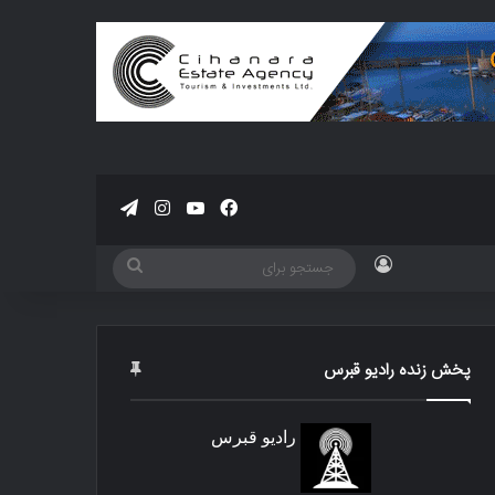
فیسبوک
یوتیوب
اینستاگرام
تلگرام
ورود
جستجو
برای
پخش زنده رادیو قبرس
رادیو قبرس