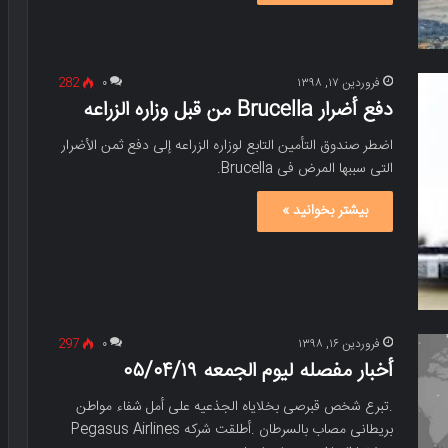
فروردین ۱۷, ۱۳۹۸
۰
282
دفع أضرار Brucella من قبل وزاره الزراعه
اضطر صندوق التأمین التابع لوزاره الزراعه إلى دفع ثمن الأضرار
التی سببها المرض فی Brucella.
بیشتر بخوانید »
فروردین ۱۶, ۱۳۹۸
۰
297
أخبار مفصله لیوم الجمعه ۰۵/۰۴/۱۹
.تبرع شخص قبرصی بخلایاه الجذعیه على أمل شفاء مواطن
بریطانی مصاب بالسرطان .أطلقت شرکه Pegasus Airlines