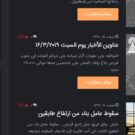
رحلاتها المباشره من إسطنبول…
بیشتر بخوانید »
اسفند ۲۵, ۱۳۹۷
۰
285
عناوین الأخبار یوم السبت‬‬‬‬‬ ۱۶/۳/۲۰۱۹
الموافقه على عقوبات أکثر صرامه على جرائم القیاده فی جنوب
قبرص بلاغ بإلقاء القبض على شخصین جمعا حوالی ۱۲۰،۰۰۰
جنیه…
بیشتر بخوانید »
اسفند ۲۰, ۱۳۹۷
۰
247
سقوط عامل بناء من ارتفاع طابقین
عاجل : وفق فریق عمل رادیو قبرص….سقوط عامل بناء من
الطابق الثالث فی أحد الأبنیه قید الانشاء المقابله لجامعه