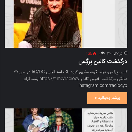
آذر ۲۷, ۱۴۰۲
۰
136
درگذشت کالین بِرگِس
کالین بِرگِس، درامر گروه مشهور گروه راک استرالیایی AC/DC در سن ۷۷
سالگی درگذشت. آدرس کانال: https://t.me/radiocyاینستاگرام:
instagram.com/radiocyp
بیشتر بخوانید »