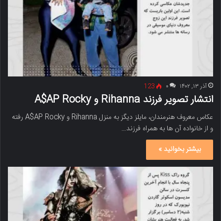
آذر ۱۳, ۱۴۰۲
۰
123
انتشار تصویر فرزند Rihanna و A$AP Rocky
عکاس معروف هنرمندان، مایلز دیگز به منزل Rihanna و A$AP Rocky رفته
و از خانواده آن ها به همراه فرزند…
بیشتر بخوانید »