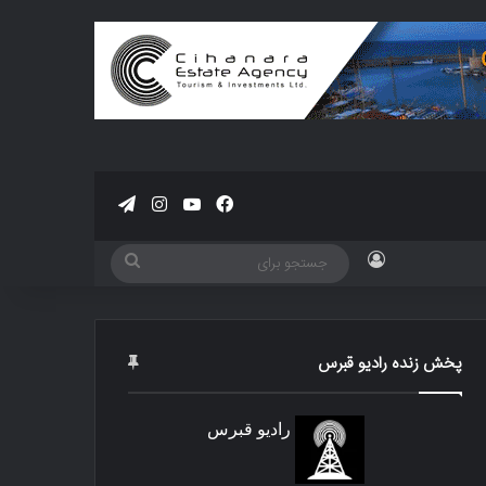
فیسبوک
یوتیوب
اینستاگرام
تلگرام
ورود
جستجو
برای
پخش زنده رادیو قبرس
رادیو قبرس