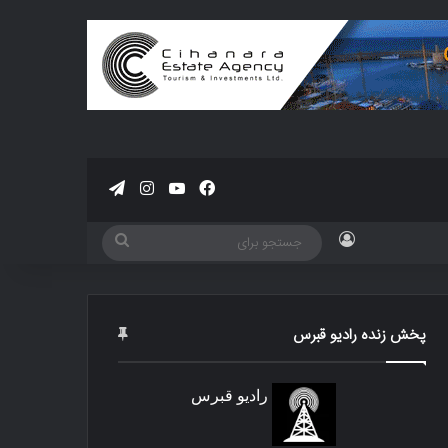
فیسبوک
یوتیوب
اینستاگرام
تلگرام
ورود
جستجو
برای
پخش زنده رادیو قبرس
رادیو قبرس