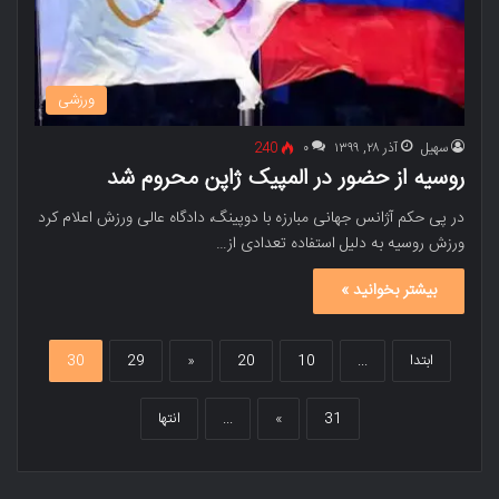
ورزشی
سهیل
آذر ۲۸, ۱۳۹۹
۰
240
روسیه از حضور در المپیک ژاپن محروم شد
در پی حکم آژانس جهانی مبارزه با دوپینگ، دادگاه عالی ورزش اعلام کرد
ورزش روسیه به دلیل استفاده تعدادی از…
بیشتر بخوانید »
ابتدا
...
10
20
«
29
30
31
»
...
انتها