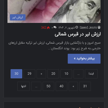
ارزش لیر
Saeed Jesmi
شهریور ۷, ۱۴۰۴
۰
342
ارزش لیر در قبرس شمالی
صبح امروز و با بازگشایی بازار قبرس شمالی، ارزش لیر ترکیه مقابل ارزهای
خارجی به شرح زیر بود: پوند انگلستان:…
بیشتر بخوانید »
ابتدا
...
10
20
«
29
30
31
»
40
50
...
انتها