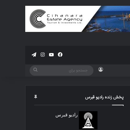
فیسبوک
یوتیوب
اینستاگرام
تلگرام
ورود
جستجو
برای
پخش زنده رادیو قبرس
رادیو قبرس