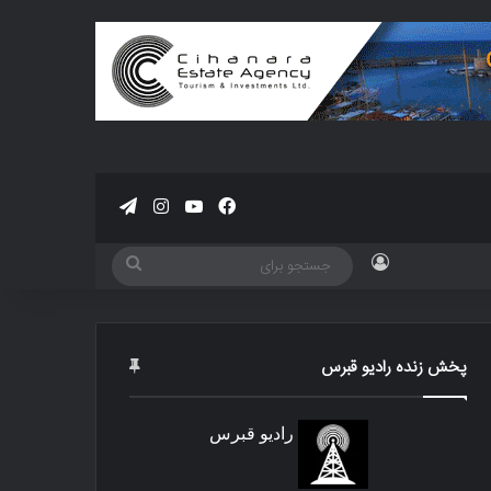
فیسبوک
یوتیوب
اینستاگرام
تلگرام
ورود
جستجو
برای
پخش زنده رادیو قبرس
رادیو قبرس