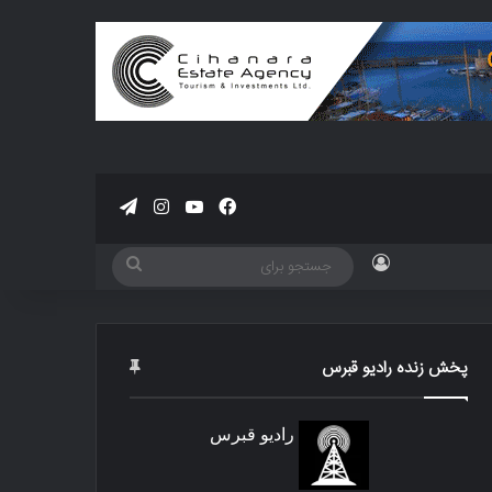
فیسبوک
یوتیوب
اینستاگرام
تلگرام
ورود
جستجو
برای
پخش زنده رادیو قبرس
رادیو قبرس