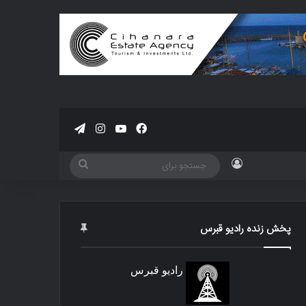
فیسبوک
یوتیوب
اینستاگرام
تلگرام
ورود
جستجو
برای
پخش زنده رادیو قبرس
رادیو قبرس