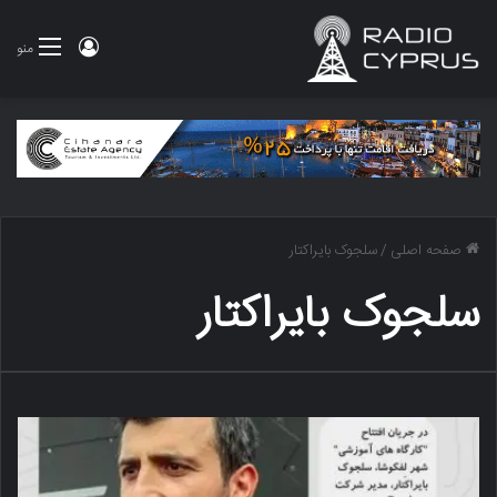
ورود
منو
صفحه اصلی
/
سلجوک بایراکتار
سلجوک بایراکتار