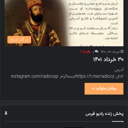
در گذر تاریخ
خرداد ۳۰, ۱۴۰۱
۰
168
۳۰ خرداد ۱۴۰۱
آدرس
کانال: https://t.me/radiocyاینستاگرام: instagram.com/radiocyp
بیشتر بخوانید »
پخش زنده رادیو قبرس