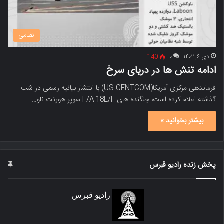
نظامی
دی ۶, ۱۴۰۲
۰
140
ادامه تنش ها در دریای سرخ
فرماندهی مرکزی آمریکا(US CENTCOM) با انتشار بیانیه رسمی در شب
گذشته اعلام کرده است، جنگنده های F/A-18E/F سوپر هورنت ناو…
بیشتر بخوانید »
پخش زنده رادیو قبرس
رادیو قبرس