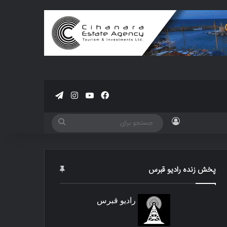
فیسبوک
یوتیوب
اینستاگرام
تلگرام
ورود
جستجو
برای
پخش زنده رادیو قبرس
رادیو قبرس