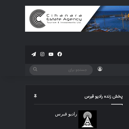
فیسبوک
یوتیوب
اینستاگرام
تلگرام
ورود
جستجو
برای
پخش زنده رادیو قبرس
رادیو قبرس