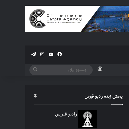
فیسبوک
یوتیوب
اینستاگرام
تلگرام
ورود
جستجو
برای
پخش زنده رادیو قبرس
رادیو قبرس