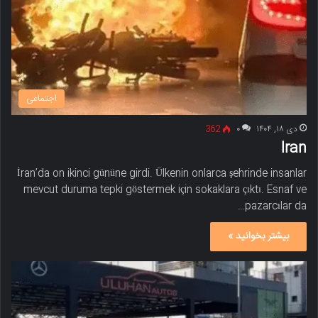
اجتماعی
دی ۱۸, ۱۴۰۴
۰
362
Iran
İran’da on ikinci gününe girdi. Ülkenin onlarca şehrinde insanlar
mevcut duruma tepki göstermek için sokaklara çıktı. Esnaf ve
pazarcılar da…
بیشتر بخوانید »