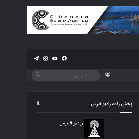
فیسبوک
یوتیوب
اینستاگرام
تلگرام
ورود
جستجو
برای
پخش زنده رادیو قبرس
رادیو قبرس