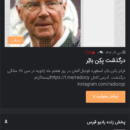
ورزشی
دی ۱۹, ۱۴۰۲
۰
170
درگذشت بِکِن بائِر
فرانز بکن بائر، اسطوره فوتبال آلمان در روز هفتم ماه ژانویه در سن ۷۸ سالگی
درگذشت. آدرس کانال: https://t.me/radiocyاینستاگرام:
instagram.com/radiocyp
بیشتر بخوانید »
پخش زنده رادیو قبرس