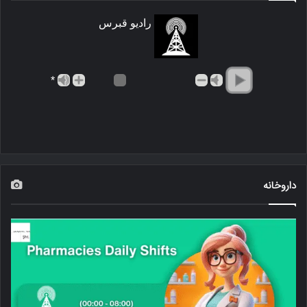
رادیو قبرس
*
داروخانه