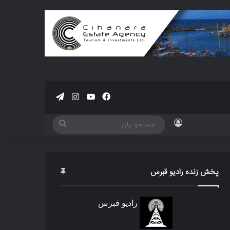
فیسبوک
یوتیوب
اینستاگرام
تلگرام
ورود
جستجو
برای
پخش زنده رادیو قبرس
رادیو قبرس