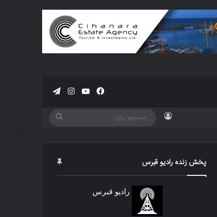
فیسبوک
یوتیوب
اینستاگرام
تلگرام
ورود
جستجو
برای
پخش زنده رادیو قبرس
رادیو قبرس