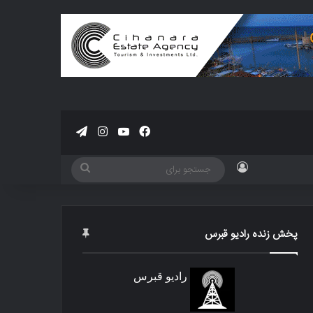
فیسبوک
یوتیوب
اینستاگرام
تلگرام
ورود
جستجو
برای
پخش زنده رادیو قبرس
رادیو قبرس