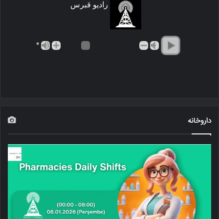
رادیو قبرس
*
داروخانه