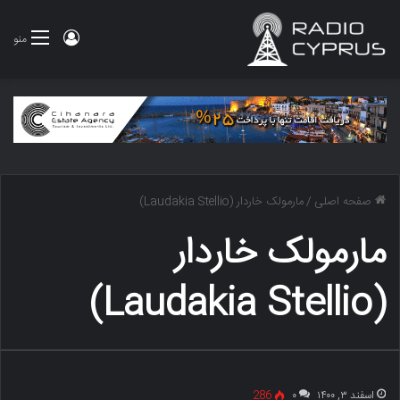
ورود
منو
صفحه اصلی
/
مارمولک خاردار (Laudakia Stellio)
مارمولک خاردار
(Laudakia Stellio)
اسفند ۳, ۱۴۰۰
۰
286