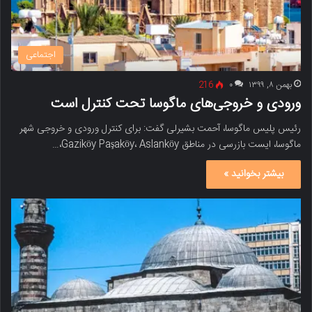
اجتماعی
بهمن ۸, ۱۳۹۹
۰
216
ورودی و خروجی‌های ماگوسا تحت کنترل است
رئیس پلیس ماگوسا، آحمت بشیرلی گفت: برای کنترل ورودی و خروجی شهر
ماگوسا، ایست بازرسی در مناطق Gaziköy Paşaköy، Aslanköy،…
بیشتر بخوانید »