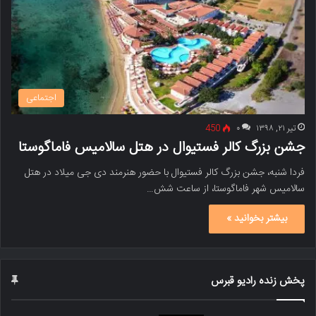
اجتماعی
تیر ۲۱, ۱۳۹۸
۰
450
جشن بزرگ کالر فستیوال در هتل سالامیس فاماگوستا
فردا شنبه، جشن بزرگ کالر فستیوال با حضور هنرمند دی جی میلاد در هتل
سالامیس شهر فاماگوستا، از ساعت شش…
بیشتر بخوانید »
پخش زنده رادیو قبرس