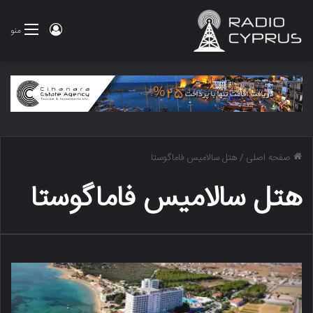
ورود
منو
صفحه اصلی
/
هتل سالامیس فاماگوستا
هتل سالامیس فاماگوستا