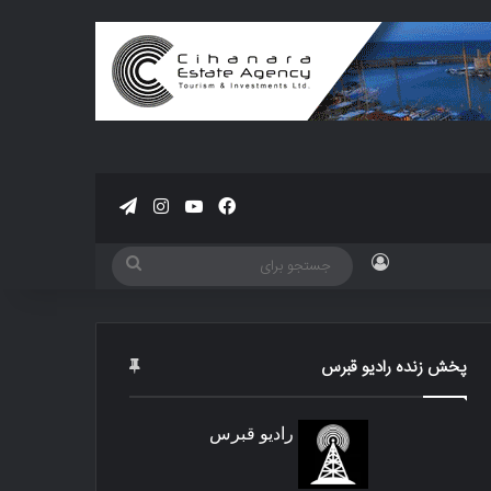
فیسبوک
یوتیوب
اینستاگرام
تلگرام
ورود
جستجو
برای
پخش زنده رادیو قبرس
رادیو قبرس