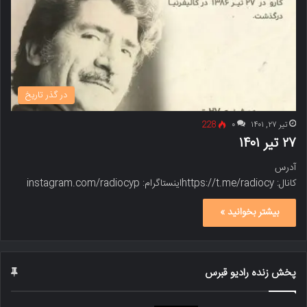
در گذر تاریخ
تیر ۲۷, ۱۴۰۱
۰
228
۲۷ تیر ۱۴۰۱
آدرس
کانال: https://t.me/radiocyاینستاگرام: instagram.com/radiocyp
بیشتر بخوانید »
پخش زنده رادیو قبرس