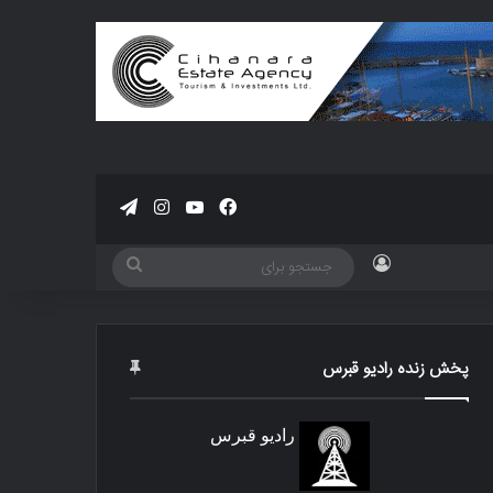
فیسبوک
یوتیوب
اینستاگرام
تلگرام
ورود
جستجو
برای
پخش زنده رادیو قبرس
رادیو قبرس