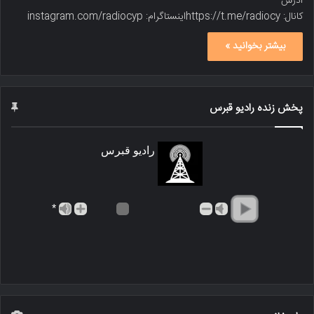
آدرس
کانال: https://t.me/radiocyاینستاگرام: instagram.com/radiocyp
بیشتر بخوانید »
پخش زنده رادیو قبرس
رادیو قبرس
*