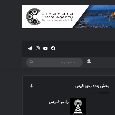
فیسبوک
یوتیوب
اینستاگرام
تلگرام
ورود
جستجو
برای
پخش زنده رادیو قبرس
رادیو قبرس