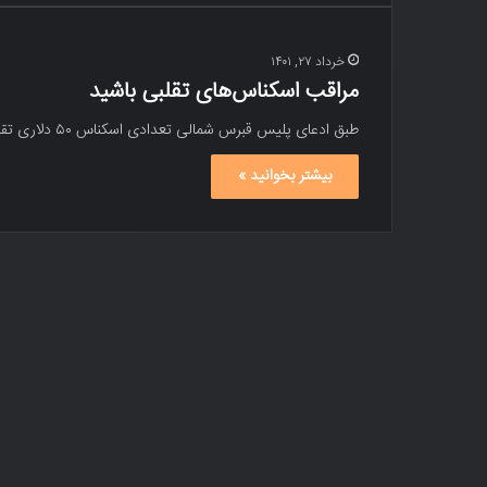
خرداد ۲۷, ۱۴۰۱
مراقب اسکناس‌های تقلبی باشید
طبق ادعای پلیس قبرس شمالی تعدادی اسکناس ۵۰ دلاری تقلبی توسط شخصی در یکی از کازینوهای شهر ینی بوآز ایچی…
بیشتر بخوانید »