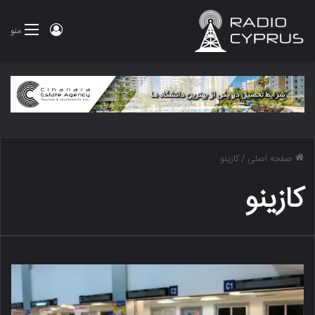
ورود
منو
صفحه اصلی
/
کازینو
کازینو