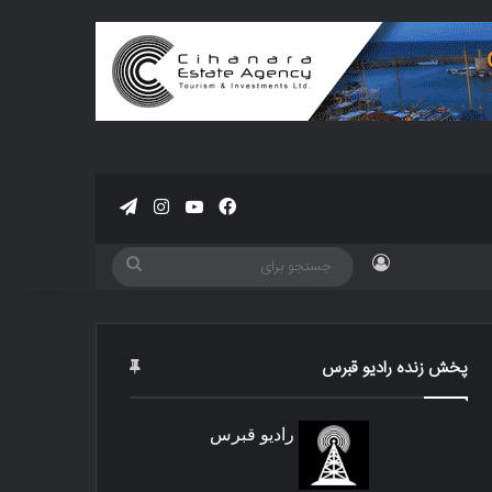
فیسبوک
یوتیوب
اینستاگرام
تلگرام
ورود
جستجو
برای
پخش زنده رادیو قبرس
رادیو قبرس