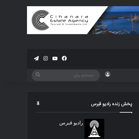
فیسبوک
یوتیوب
اینستاگرام
تلگرام
ورود
جستجو
برای
پخش زنده رادیو قبرس
رادیو قبرس