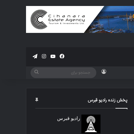
فیسبوک
یوتیوب
اینستاگرام
تلگرام
ورود
جستجو
برای
پخش زنده رادیو قبرس
رادیو قبرس