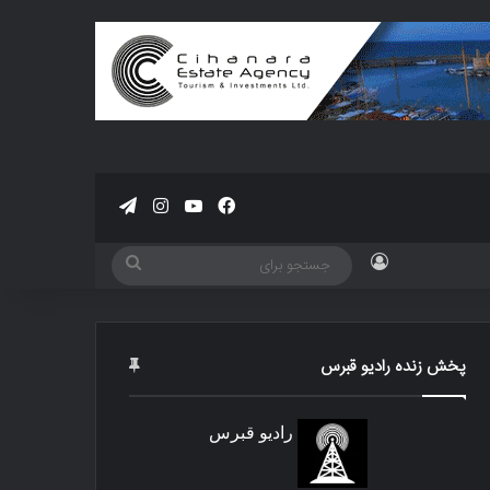
فیسبوک
یوتیوب
اینستاگرام
تلگرام
ورود
جستجو
برای
پخش زنده رادیو قبرس
رادیو قبرس