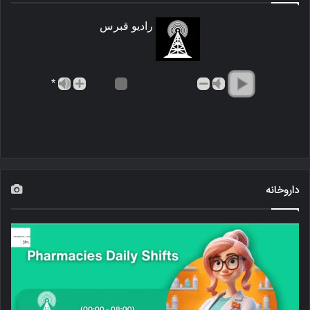
رادیو قبرس
*
داروخانه