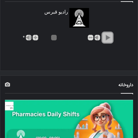
رادیو قبرس
*
داروخانه