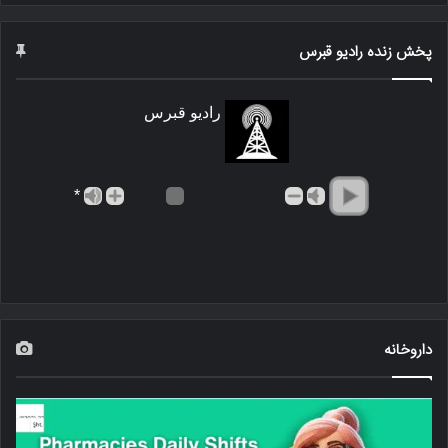
پخش زنده رادیو قبرس
رادیو قبرس
*
داروخانه