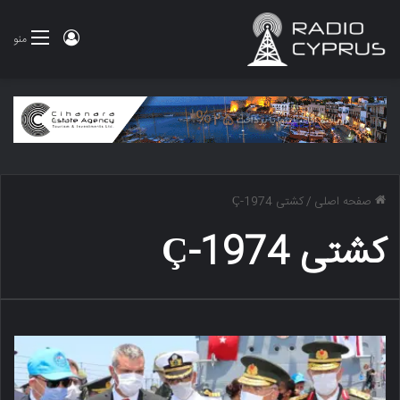
ورود
منو
صفحه اصلی
/
کشتی Ç-1974
کشتی Ç-1974