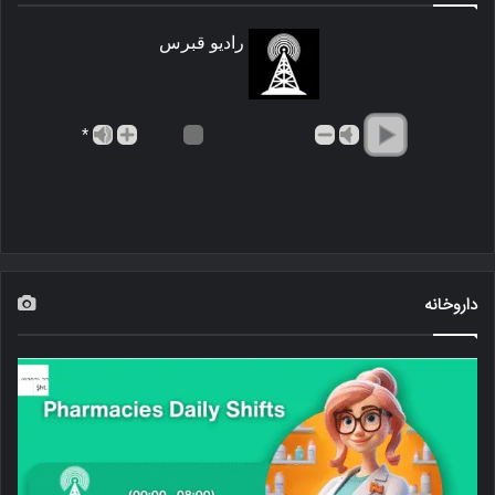
رادیو قبرس
*
داروخانه