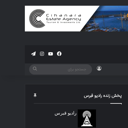
فیسبوک
یوتیوب
اینستاگرام
تلگرام
ورود
جستجو
برای
پخش زنده رادیو قبرس
رادیو قبرس