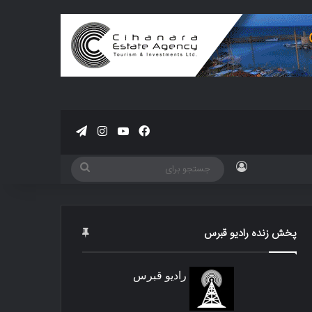
فیسبوک
یوتیوب
اینستاگرام
تلگرام
ورود
جستجو
برای
پخش زنده رادیو قبرس
رادیو قبرس