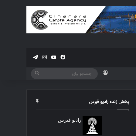
فیسبوک
یوتیوب
اینستاگرام
تلگرام
ورود
جستجو
برای
پخش زنده رادیو قبرس
رادیو قبرس