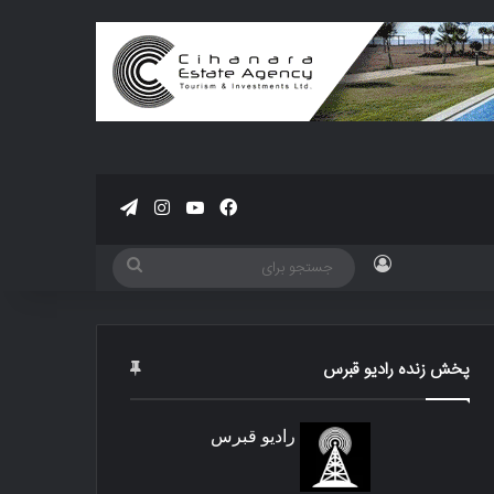
فیسبوک
یوتیوب
اینستاگرام
تلگرام
ورود
جستجو
برای
پخش زنده رادیو قبرس
رادیو قبرس