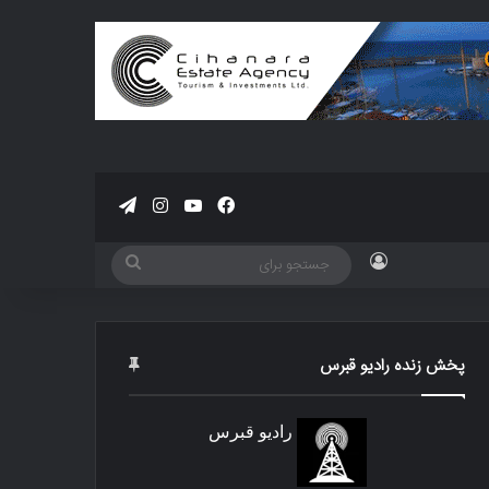
فیسبوک
یوتیوب
اینستاگرام
تلگرام
ورود
جستجو
برای
پخش زنده رادیو قبرس
رادیو قبرس