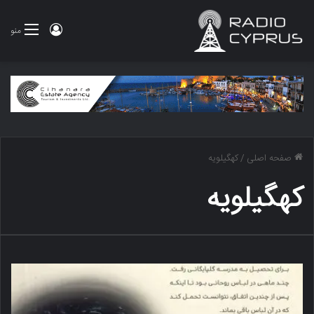
ورود
منو
صفحه اصلی
/
کهگیلویه
کهگیلویه