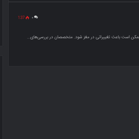
137
۰