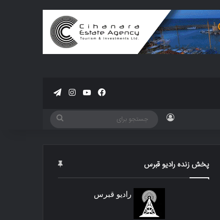
فیسبوک
یوتیوب
اینستاگرام
تلگرام
ورود
جستجو
برای
پخش زنده رادیو قبرس
رادیو قبرس