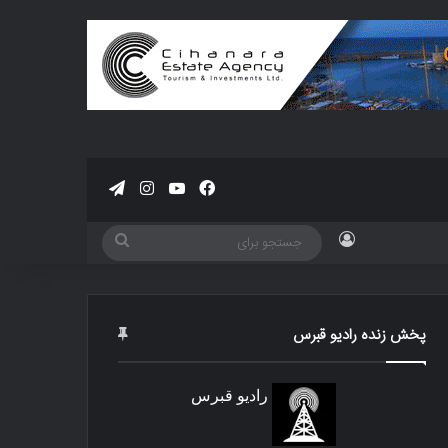
فیسبوک
یوتیوب
اینستاگرام
تلگرام
ورود
جستجو
برای
پخش زنده رادیو قبرس
رادیو قبرس